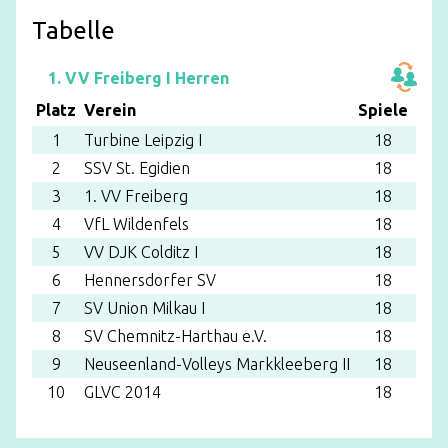
Tabelle
Platz
Verein
Spiele
Sät
1
Turbine Leipzig I
18
50:1
2
SSV St. Egidien
18
48:2
3
1. VV Freiberg
18
45:2
4
VfL Wildenfels
18
43:3
5
VV DJK Colditz I
18
37:3
6
Hennersdorfer SV
18
31:3
7
SV Union Milkau I
18
24:4
8
SV Chemnitz-Harthau e.V.
18
29:4
9
Neuseenland-Volleys Markkleeberg II
18
15:4
10
GLVC 2014
18
15:4