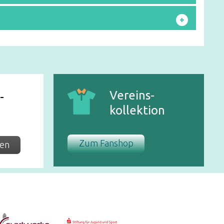
+
Vereins-
-
kollektion
Zum Fanshop
nen