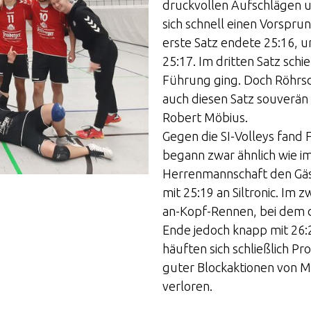
druckvollen Aufschlägen un
sich schnell einen Vorspru
erste Satz endete 25:16, un
25:17. Im dritten Satz schi
Führung ging. Doch Röhrsdo
auch diesen Satz souverän
Robert Möbius.
Gegen die SI-Volleys fand F
begann zwar ähnlich wie im
Herrenmannschaft den Gäs
mit 25:19 an Siltronic. Im 
an-Kopf-Rennen, bei dem d
Ende jedoch knapp mit 26:
häuften sich schließlich P
guter Blockaktionen von M
verloren.