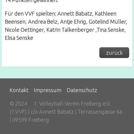
14 Punkten gewinnen.
Für den VVF spielten: Annett Babatz, Kathleen
Beensen, Andrea Belz, Antje Ehrig, Gotelind Müller,
Nicole Oettinger, Katrin Talkenberger ,Tina Senske,
Elisa Senske
zurück
Kontakt
Impressum
Datenschutz
© 2024
1. Volleyball-Verein Freiberg e.V.
(1.VVF) | c/o Annett Babatz | Terrassengasse 6a
| 09599 Freiberg