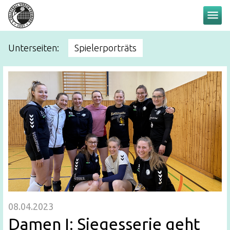
menu
Unterseiten:
Spielerporträts
08.04.2023
Damen I: Siegesserie geht