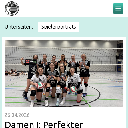
menu
Unterseiten:
Spielerporträts
26.04.2026
Damen I: Perfekter