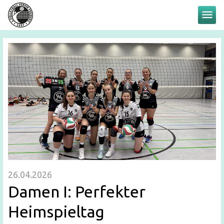
menu
26.04.2026
Damen I: Perfekter
Heimspieltag