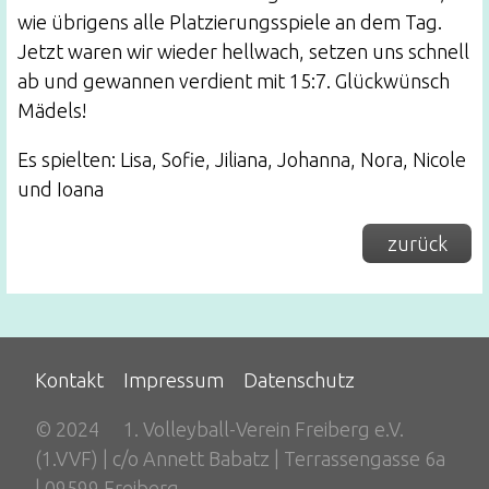
wie übrigens alle Platzierungsspiele an dem Tag.
Jetzt waren wir wieder hellwach, setzen uns schnell
ab und gewannen verdient mit 15:7. Glückwünsch
Mädels!
Es spielten: Lisa, Sofie, Jiliana, Johanna, Nora, Nicole
und Ioana
zurück
Kontakt
Impressum
Datenschutz
© 2024
1. Volleyball-Verein Freiberg e.V.
(1.VVF) | c/o Annett Babatz | Terrassengasse 6a
| 09599 Freiberg