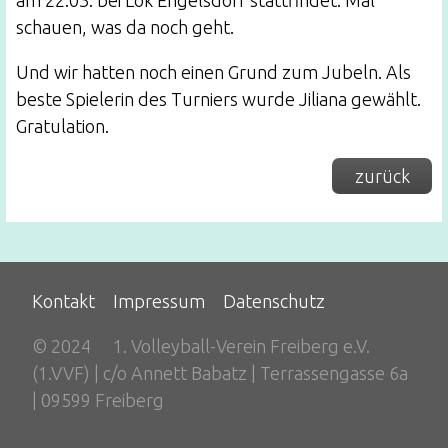
am 22.03. bei Lok Engelsdorf stattfindet. Mal
schauen, was da noch geht.
Und wir hatten noch einen Grund zum Jubeln. Als
beste Spielerin des Turniers wurde Jiliana gewählt.
Gratulation.
zurück
Kontakt
Impressum
Datenschutz
© 2024
1. Volleyball-Verein Freiberg e.V.
(1.VVF) | c/o Annett Babatz | Terrassengasse 6a
| 09599 Freiberg