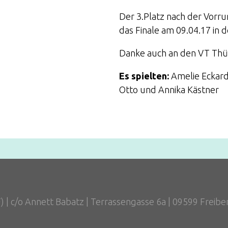
Der 3.Platz nach der Vorrun
das Finale am 09.04.17 in 
Danke auch an den VT Thü
Es spielten:
Amelie Eckardt
Otto und Annika Kästner
F) | c/o Annett Babatz | Terrassengasse 6a | 09599 Freibe